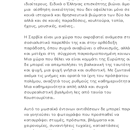
ιδιαίτερους. Ειδικά ο Έλληνας επισκέπτης βιώνει άμ
μια αίσθηση οικειότητας που δεν οφείλεται μόνο σε
κοινά ιστορικά και θρησκευτικά βιώματα των δύο λ
αλλά και σε κοινές παραδόσεις, κουλτούρα, τοπία,
ήχους, μουσικές, εικόνες…
Η Σερβία είναι μια χώρα που ακροβατεί ανάμεσα στ
σοσιαλιστικό παρελθόν της και στην ορθόδοξη
παράδοση, όπου συχνά αναβιώνει ο εθνικισμός, αλλά
και μετέχει στη σύγχρονη παγκοσμιοποιημένη κοινων
Μια χώρα που θέλει να είναι κομμάτι της Ευρώπης α
δε μπορεί να απεμπολήσει τη βαλκανική της ταυτότ
και ψυχή, μια ψυχή γνήσια και αυθεντική. Με ζωνταν
ακόμα τις μνήμες και ορατά τα ίχνη του πρόσφατου
πολέμου, αναζητά τους ρυθμούς της καθημερινότητα
Μια καθημερινότητα απλή αλλά και συχνά
σουρεαλιστική βγαλμένη λες από ταινία του
Κουστουρίτσα…
Αυτό το μωσαϊκό έντονων αντιθέσεων δε μπορεί πα
να γοητεύσει το φωτογράφο που προσπαθεί να
καταγράψει στιγμές, πρόσωπα, βλέμματα και
χειρονομίες, συναντήσεις τυχαίες, καταστάσεις