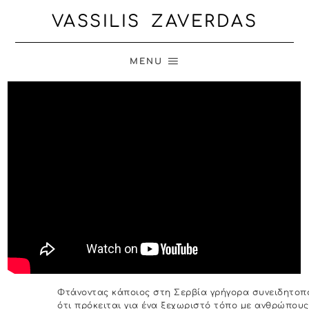
VASSILIS ZAVERDAS
MENU
Φτάνοντας κάποιος στη Σερβία γρήγορα συνειδητοπο
ότι πρόκειται για ένα ξεχωριστό τόπο με ανθρώπους