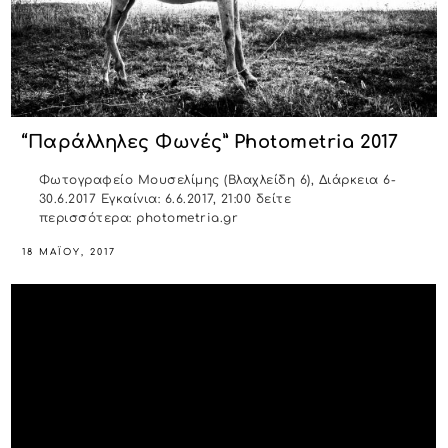
“Παράλληλες Φωνές” Photometria 2017
Φωτογραφείο Μουσελίμης (Βλαχλείδη 6), Διάρκεια 6-
30.6.2017 Εγκαίνια: 6.6.2017, 21:00 δείτε
περισσότερα: photometria.gr
18 ΜΑΪ́ΟΥ, 2017