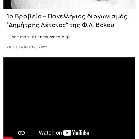
1ο Βραβείο – Πανελλήνιος διαγωνισμός
“Δημήτρης Λέτσιος” της Φ.Λ. Βόλου
see more at : nexusmedia.gr
28 ΟΚΤΩΒΡΊΟΥ, 2022