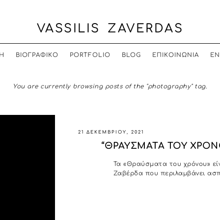
VASSILIS ZAVERDAS
Η
ΒΙΟΓΡΑΦΙΚΟ
PORTFOLIO
BLOG
ΕΠΙΚΟΙΝΩΝΙΑ
EN
You are currently browsing posts of the "photography" tag.
21 ΔΕΚΕΜΒΡΊΟΥ, 2021
“ΘΡΑΥΣΜΑΤΑ ΤΟΥ ΧΡΟΝ
Τα «Θραύσματα του χρόνου» εί
Ζαβέρδα που περιλαμβάνει ασπ