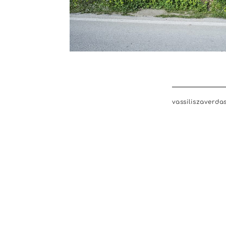
vassiliszaverda