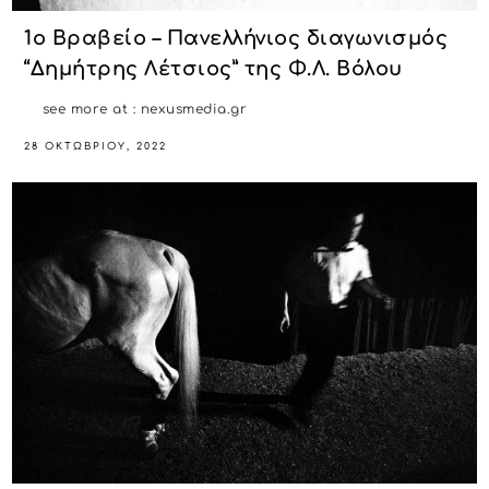
1ο Βραβείο – Πανελλήνιος διαγωνισμός
“Δημήτρης Λέτσιος” της Φ.Λ. Βόλου
see more at : nexusmedia.gr
28 ΟΚΤΩΒΡΊΟΥ, 2022